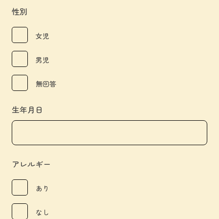
性別
女児
男児
無回答
生年月日
アレルギー
あり
なし