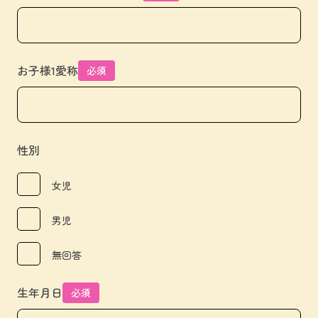
お子様1愛称
必須
性別
女児
男児
無回答
生年月日
必須