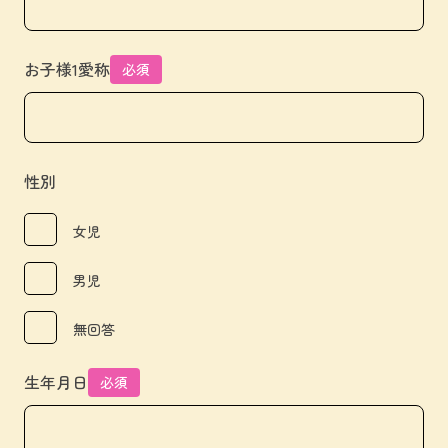
お子様1愛称
必須
性別
女児
男児
無回答
生年月日
必須