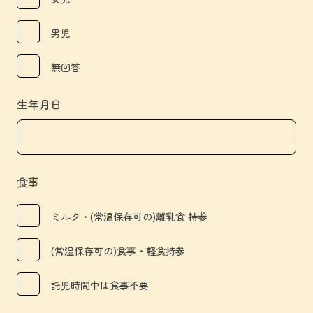
男児
無回答
生年月日
食事
ミルク・(常温保存可の)離乳食 持参
(常温保存可の)食事・軽食持参
託児時間中は食事不要