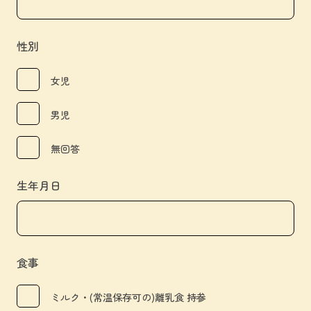
性別
女児
男児
無回答
生年月日
食事
ミルク・(常温保存可の)離乳食 持参