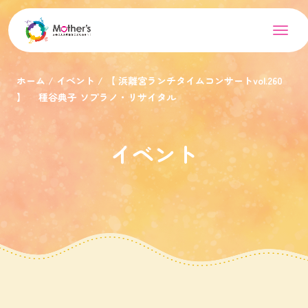
ホーム
イベント
【 浜離宮ランチタイムコンサートvol.260
】 種谷典子 ソプラノ・リサイタル
イベント