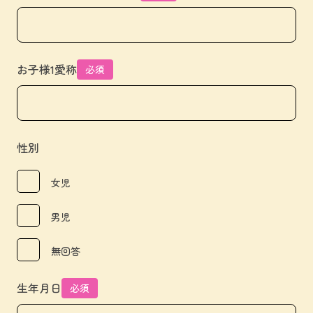
お子様1愛称
必須
性別
女児
男児
無回答
生年月日
必須