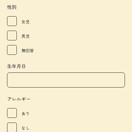
性別
女児
男児
無回答
生年月日
アレルギー
あり
なし