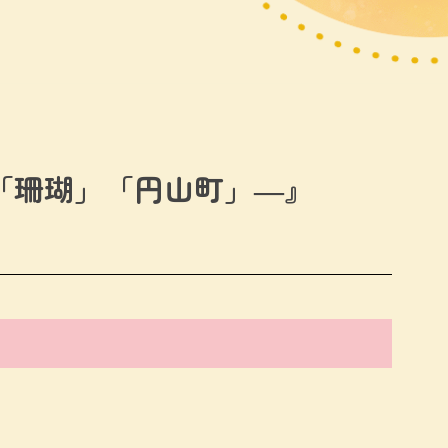
「珊瑚」「円山町」―』