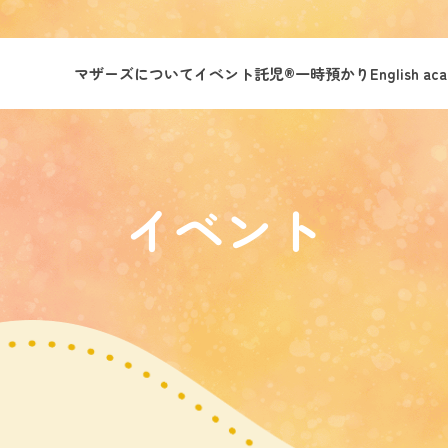
マザーズについて
イベント託児®︎
一時預かり
English ac
』
イベント