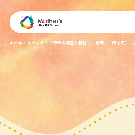
ホーム
イベント
『未練の幽霊と怪物―「珊瑚」「円山町」―