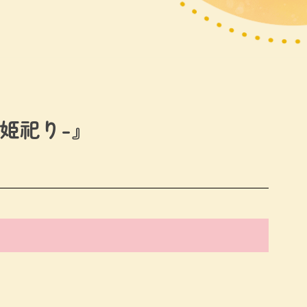
姫祀り-』