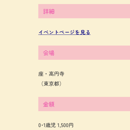
詳細
イベントページを見る
会場
座・高円寺
（東京都）
金額
0･1歳児 1,500円